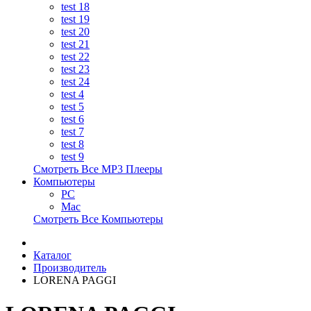
test 18
test 19
test 20
test 21
test 22
test 23
test 24
test 4
test 5
test 6
test 7
test 8
test 9
Смотреть Все MP3 Плееры
Компьютеры
PC
Mac
Смотреть Все Компьютеры
Каталог
Производитель
LORENA PAGGI